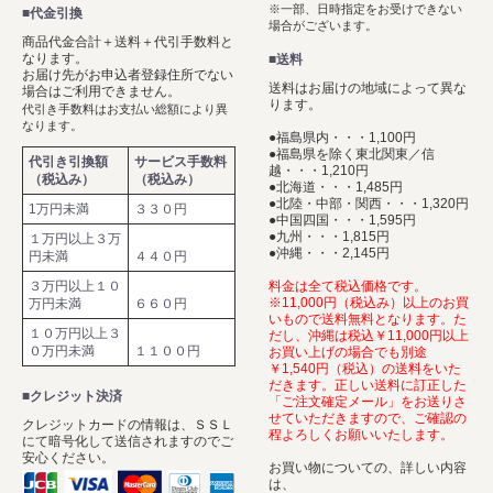
※一部、日時指定をお受けできない
■代金引換
場合がございます。
商品代金合計＋送料＋代引手数料と
なります。
■送料
お届け先がお申込者登録住所でない
送料はお届けの地域によって異な
場合はご利用できません。
ります。
代引き手数料はお支払い総額により異
なります。
●福島県内・・・1,100円
●福島県を除く東北関東／信
代引き引換額
サービス手数料
越・・・1,210円
（税込み）
（税込み）
●北海道・・・1,485円
●北陸・中部・関西・・・1,320円
1万円未満
３３０円
●中国四国・・・1,595円
●九州・・・1,815円
１万円以上３万
●沖縄・・・2,145円
円未満
４４０円
３万円以上１０
料金は全て税込価格です。
※11,000円（税込み）以上のお買
万円未満
６６０円
いもので送料無料となります。た
１０万円以上３
だし、沖縄は税込￥11,000円以上
０万円未満
１１００円
お買い上げの場合でも別途
￥1,540円（税込）の送料をいた
だきます。正しい送料に訂正した
■クレジット決済
「ご注文確定メール」をお送りさ
せていただきますので、ご確認の
クレジットカードの情報は、ＳＳＬ
程よろしくお願いいたします。
にて暗号化して送信されますのでご
安心ください。
お買い物についての、詳しい内容
は、