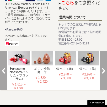
こちら
をご参照くだ
▶
JCB / VISA / Master / Diners Club /
さい。
American Express の各クレジット
カードがご利用いただけます。カー
ド番号等はSSLにて暗号化してサー
営業時間について
バーに送られますので、安心してご
利用いただけます。
ネットでのご注文は24時間受け付
けております。
■Paypay決済
お電話でのお問合せは下記の時間
帯にお願いします。
Paypayでの決済にも対応しており
ます。
平日 13:00～17:00
電話番号 0241-45-3129
こ 2
Handsome
めごい小法
俵べこ（赤）
獅
俵べこ（黒）
料無
blossom(ハン
師 午
￥2,970 ～
￥
￥2,970 ～
外
サム・ブロッ
￥1,320 ～
￥3,300
￥3,300
サム)
 ～
￥2,420
￥1,815 ～
5
￥1,980
PAGETOP