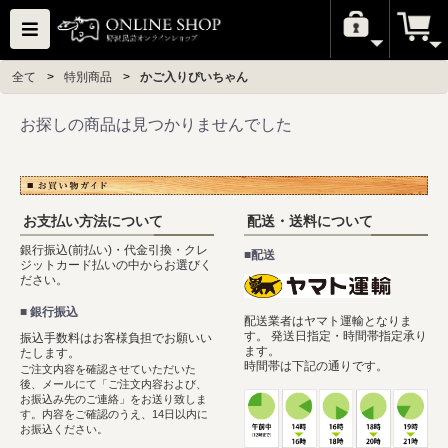
全て
>
特別商品
>
かご入りぴいちゃん
お探しの商品は見つかりませんでした
お支払い方法について
配送・送料について
銀行振込(前払い)・代金引換・クレ
■配送
ジットカード払いの中からお選びく
ださい。
■ 銀行振込
配送業者はヤマト運輸となりま
す。 発送日指定・時間帯指定承り
振込手数料はお客様負担でお願いい
ます。
たします。
時間帯は下記の通りです。
ご注文内容を確認させていただいた
後、メールにて「ご注文内容および、
お振込み先のご連絡」をお送り致しま
す。内容をご確認のうえ、14日以内に
お振込ください。